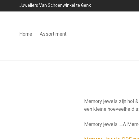
Juweliers Van Schoenwinkel te Genk
Home
Assortiment
Memory jewels zijn hol & 
een kleine hoeveelheid a
Memory jewels ….A Memory