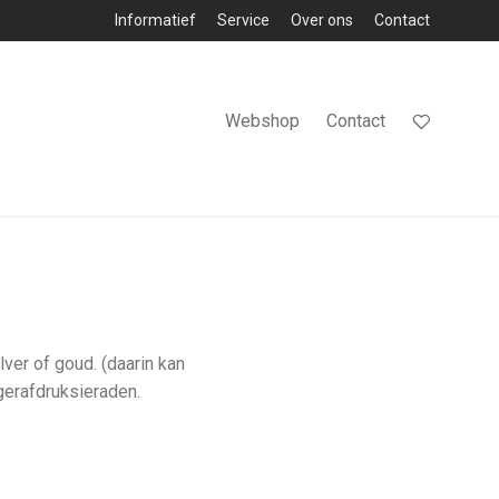
Informatief
Service
Over ons
Contact
Webshop
Contact
ver of goud. (daarin kan
gerafdruksieraden.