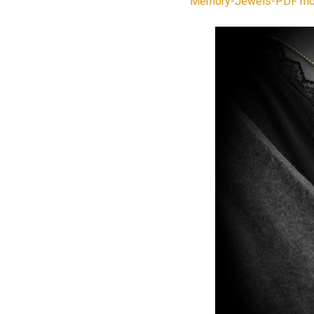
Memory-Jewels-PDF mo