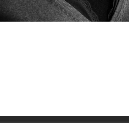
Mem
–
Fot
ove
Gra
Gol
Tangibles
18kt
Herinneri
Juwelen