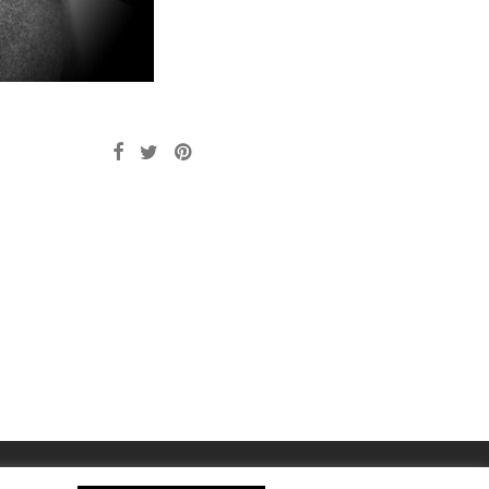
ograv
o
rdracht
vin
d
←
ngs
→