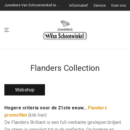
Juweliers Van Schoenwinkel te Genk
Informatief
Service
Over ons
Flanders Collection
Webshop
Hogere criteria voor de 21ste eeuw…
Flanders
promofilm
(klik hier)
De Flanders Brilliant is een full vierkante geslepen briljant.
De steen is gepolijst tot in de perfectie. De hoeken en