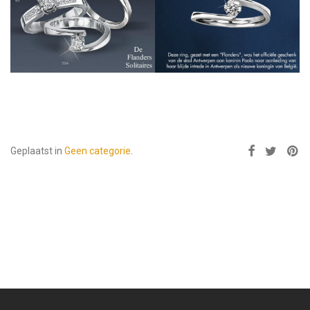
Geplaatst in
Geen categorie
.
Michel
Herbelin
Watches
←
Pierre
Balmain
Swiss
Watches
→